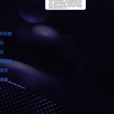
作狀態
訊
訊
置編成
管理
遺漏