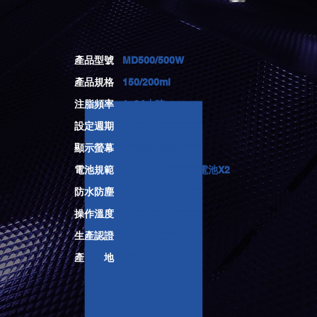
​產品型號
MD500/500W
​產品規格
150/200ml
注脂頻率
1~24小時
設定週期
0.5~12月
顯示螢幕
顯示管理資訊
電池規範
D315B 3V專用鋰電池X2
防水防塵
IEC 60529 IP66
操作溫度
-20°C~60°C
生產認證
ISO 9001、2000
產 地
​台灣