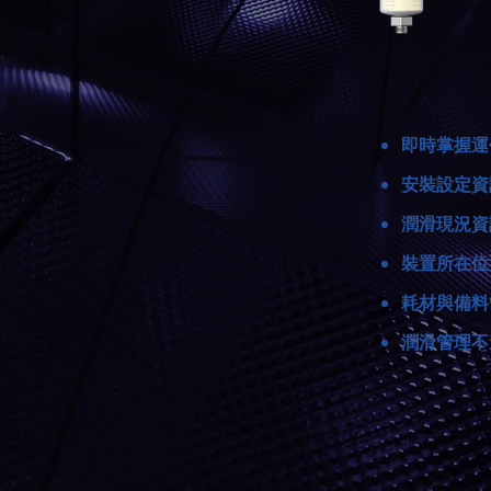
即時掌握運
安裝設定資
潤滑現況資
裝置所在位
耗材與備料
潤滑管理不